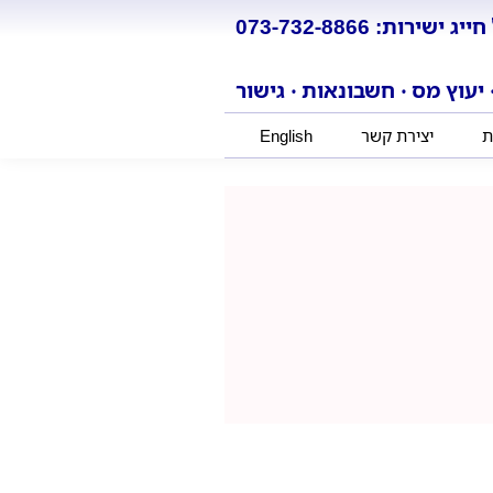
חייג ישירות: 073-732-8866
 יעוץ מס ‧ חשבונאות ‧ גישור
ת
יצירת קשר
English