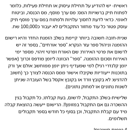
ראשית- יש להודיע על תחילת עיסוק או תחילת פעילות, כלומר
לפתוח תיק ברשויות המס: מס ערך מוסף, מס הכנסה, וביטוח
לאומי. כדאי לדעת לחסוך עלויות ולפתוח במס ערך מוסף תיק
עוסק פטור כל עוד מחזור התקבולים לא יעבור כ100,000 שח.
שנית-חובה חשובה ביותר קיימת בשלב הזמנת החדר והיא רישום
ההזמנה וניהול ספר עזר הנקרא "ספר אורחים", בספר זה יש
לרשום את פרטי האירוח: שם האורח ופרטי זיהוי, מספר ימי
האירוח וסכום ההזמנה. "ספר" הכוונה ליומן מודפס וכרוך (אפשר
יומן קלנדרי רגיל) למי שמעדיף ניתן יומן ממוחשב אולם אך ורק
בתוכנות ייעודיות שקיבלו אישור ממס הכנסה לצורך כך (חשוב
להדגיש: לא בקובץ וורד או בקובץ אקסל בשל העובדה שניתן
לשנות נתונים או למחוק נתונים).
שלישית-בשלב התקבול, לרשום, בעת קבלתו, כל תקבול בגין
ההשכרה גם אם התקבול במזומן!!. הרישום ייעשה בהוצאת קבלה
מיד עם קבלת התקבול, וכן בסוף כל חודש בספר תקבולים
תשלומים.
4 טיפים חשובים!