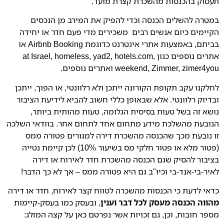
תעסוק בהכנסות מהשכרת קצרת מועד.
במטרה להשלים הכנסה וכדי להפיק את המירב מן הנכסים
הקיימים כיום אנשים רבים משכירים מדי פעם חדר או יחידה
בביתם, באמצעות אתרי אינטרנט כדוגמת Airbnb Booking או
אתרים נוספים כגון at Israel, homeless, yad2, hotels.com,
weekend, Zimmer, zimer4you ואתרים נוספים.
לחלקנו עקב תקופת הקורונה ייתכן ולא רלוונטי, או הפוך, ייתכן
ובדיוק רלוונטי. אלא שבאופן כללי חשוב להביא לידיעת הציבור
נושא זה בשל טעות בסיסית הגלומה, טעות מהותית ביותר,
הנובעת מהשלכת מידע מתחום אחד לתחום אחר. בוודאי השלכה
זו נובעת מכך שהכנסה מהשכרת דירה למגורים פטורה ממס
(פטור מלא או פטור חלקי מס בשיעור 10%) לכן קיימת נטייה
בציבור להסיק שגם הכנסה מהשכרת חדר לאירוח או דירה
לאיר-בי-אנד-בי וכיו"ב גם היא פטורה ממס – אך לא כך הדבר!
כדאי לדעת כי הכנסות מהשכרה לטווח קצר לאירוח, חדר או דירה
מהווה הכנסה מעסק לכל דבר
וענין
, ובעסק כמו בעסק-קיימות
מספר חובות, וכן, גם זכויות אשר נפרטם כאן על קצה המזלג: