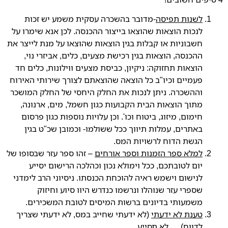
לשנות תפיסה
-מדובר בהשכרה עסקית משמע יש זכות
לנכות הוצאות שהוצאו בייצור ההכנסה. לכן אנא שימרו על
חשבוניות או קבלות בגין הוצאות שהוצאו על מנת לייצר את
ההכנסה, הוצאות בגין רכישת מצעים, כלים, אביזרי נוי,
הוצאות תחזוקה: ניקיון, כביסת מצעים ווילונות, כלים חד
פעמיים וכיו"ב כל הוצאה שהוצאתם לצורך שירותי האירוח
וההשכרה. ניתן לנכות את החלק היחסי של החלק המושכר
מתוך הוצאות הבית הקבועות כגון חשמל, מים, ארנונה,
חימום, מיזוג, ביטוח וכו'. וכן עלויות נוספות כגון פרסום
באתרים, עמלות תיווך ככל ששולמו- וכמובן שכ"ט בגין
הגשת הדוח לרשויות המס.
למלא ספר הזמנות וספר אורחים
– זהו ספר עזר שבסופו של
יום לטובתכם, ככל וימולא נכון וכהלכה הרישום יסייע
לנישום וישמש ראיה להוכחת הכנסתו. ניסיוני הרב לימדני
שספרי עזר שנוהלו ונרשמו כנדרש היוו סיוע וחיזוק
משמעותי בדיונים ברשות המיסים לטובת המשכירים.
טענת לא ידעתי
(לא ידעתי שחייב במס, לא ידעתי שצריך
לדווח) ….לא תסייע.