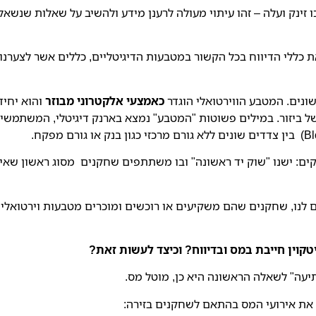
ו זינק ועלה – זהו עיתוי מעולה לרענן מידע ולהשיב על שאלות שנשא
ה חוזר המבהיר את כללי הדיווח בכל הקשור במטבעות הדיגיטליים, כללים אשר לצ
שונים. המטבע הווירטואלי הוגדר
כאמצעי ‏אלקטרוני ‏מבוזר
והוא יחי
ל ביזור. במילים פשוטות "המטבע" נמצא בארנק דיגיטלי, המשתמשים
: ישנו "שוק יד ראשונה" ובו משתתפים שחקנים מסוג ראשון שאינו 
ם לנו, שחקנים שהם משקיעים או רוכשים ומוכרים מטבעות וירטואליי
קוין חייבת במס ובדיווח? וכיצד לעשות זאת?
עה" לשאלה הראשונה היא כן, מוטל מס.
ק את אירועי המס בהתאם לשחקנים בזירה: