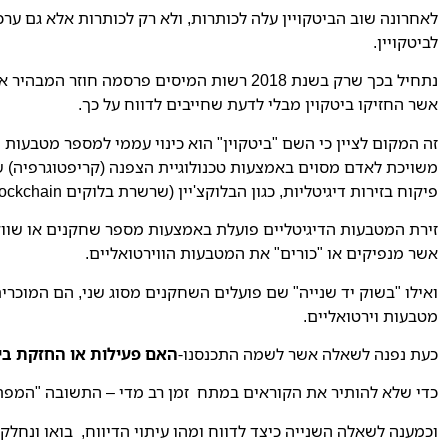
לאחרונה שוב הביטקויין עלה לכותרות, ולא רק לכותרות אלא גם ערכ
לביטקויין.
נתחיל בכך שרק בשנת 2018 רשות המיסים פרסמ
אשר החזיקו ביטקוין מבלי לדעת שחייבים לדווח על כך.
זה המקום לציין כי השם "ביטקוין" הוא כינוי עממי למספר מטבעות 
משויכת לאדם מסוים באמצעות טכנולוגיית הצפנה (קריפטוגרפיה) ש
פיקוח בזירות דיגיטליות, כגון הבלוקצ'יין (שרשרת בלוקים Blockchain) בין צדדים שונים ללא גורם מרכזי כגון בנק או גורם מפקח.
זירת המטבעות הדיגיטליים פועלת באמצעות מספר שחקנים או שווקים
אשר מנפיקים או "כורים" את המטבעות הווירטואליים.
ואילו "בשוק יד שנייה" שם פועלים השחקנים מסוג שני, הם המוכרי
מטבעות וירטואליים.
כעת נפנה לשאלה אשר לשמה התכנסנו-
האם פעילות או החזקת ביט
כדי שלא להותיר את הקוראים במתח זמן רב מדי – התשובה "המפתי
וכמענה לשאלה השנייה כיצד לדווח ומהו עיתוי הדיווח, בואו ונחל