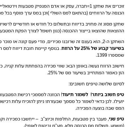
זוכרים את שחקן 1=חברה, עסק או אדם המנפיק מטבעות 
הכנסה על הרווחים (בהתאם למס השולי )וכן במס ערך מוסף בכל מכ
שחקן מסוג זה מחויב בדיווח ובתשלום כל חודש או חודשיים לרשויו
ההוצאות שהוצאו בייצור ההכנסה (כגון חשמל לצורך הפקת המטבעו
השחקן ה-2, הוא בעצם זה שרובנו מכירים, מדי פעם קונה או מוכר מטבע וירטואלי. אצל שחקן 2 הפעולה מהווה מכירת זכות או נכס ולכן הכנסה זו
בשיעור קבוע של 25% על הרווח
שמספרו 1399.
חישוב הרווח נעשה באופן הבא: שווי מכירה בהפחתת עלות קניה
הון כאמור המתחייב בשיעור מס של 25%.
לסיום שלושה טיפים חשובים:
טיפ חשוב ביותר! לשמור תיעוד
! הכוונה למסמכי רכישת המטבעות
יועילו. לכן כדאי לשמור כל מסמך שבעזרתו ניתן להוכיח עלות רכיש
המס שבה בוצעה המכירה.
טיפ שני
, מעבר בין מטבעות, החלפות וכיוצ"ב – ייחשבו כמכירה ו
(משמע, תשלום מס הכנסה מלא, מע"מ וביטוח לאומי).