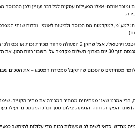
וירטואליים ומוכר אותם- אצלו הפעילות עסקית לכל דבר ועניין ולכן ההכנ
ירה.
ת: למע"מ, למקדמות מס הכנסה ולביטוח לאומי, ובדוח שנתי המפרט 
ת).
. בנוסף קיימת חובת דיווח למס הכנסה תוך 30 יום בצרוף תשלום מקדמה על חשבון ר
, כלומר מפחיתים מהסכום שהתקבל ממכירת המטבע – את הסכום שבו
, הרי אמרנו שאנו מפחיתים ממחיר המכירה את מחיר הקנייה. שימו 
ה (שובר הפקדה, חוזה, הנפקה, צילום מסך וכו'). המסמכים יועילו ב
קנייה מחדש. כדאי לשים לב שפעולות רבות מדי עלולות להיחשב כפע