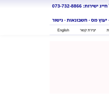
חייג ישירות: 073-732-8866
 יעוץ מס ‧ חשבונאות ‧ גישור
ת
יצירת קשר
English